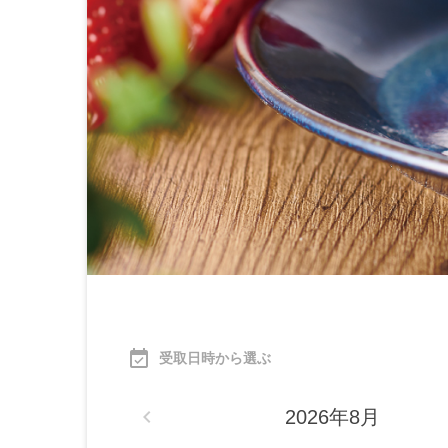
受取
日時から選ぶ
navigate_before
2026年8月