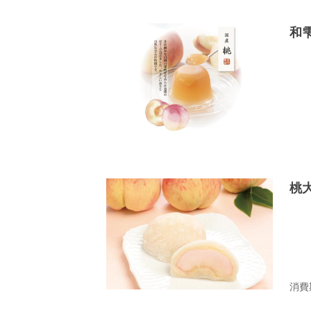
和
桃
消費