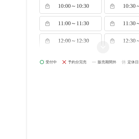
10:00～10:30
10:30
local_mall
local_mall
11:00～11:30
11:30
local_mall
local_mall
12:00～12:30
12:30
local_mall
local_mall
expand_more
13:00～13:30
13:30
local_mall
local_mall
受付中
予約分完売
販売期間外
定休日
14:00～14:30
14:30
local_mall
local_mall
15:00～15:30
15:30
local_mall
local_mall
16:00～16:30
local_mall