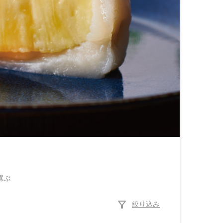
選ぶ
filter_alt
絞り込み